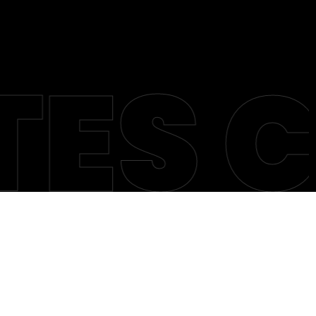
ES C
| Alemão 