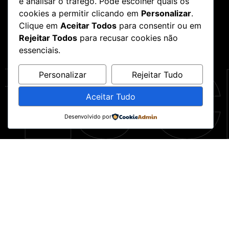
e analisar o tráfego. Pode escolher quais os
cookies a permitir clicando em
Personalizar
.
Clique em
Aceitar Todos
para consentir ou em
Rejeitar Todos
para recusar cookies não
ES C
essenciais.
Personalizar
Rejeitar Tudo
Aceitar Tudo
Desenvolvido por
co | Sand