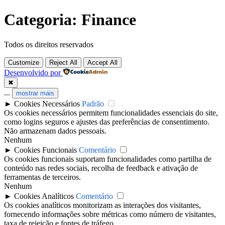
Pular
Categoria:
Finance
para
o
conteúdo
Todos os direitos reservados
Customize
Reject All
Accept All
Desenvolvido por
✖
...
mostrar mais
►
Cookies Necessários
Padrão
Os cookies necessários permitem funcionalidades essenciais do site,
como logins seguros e ajustes das preferências de consentimento.
Não armazenam dados pessoais.
Nenhum
►
Cookies Funcionais
Comentário
Os cookies funcionais suportam funcionalidades como partilha de
conteúdo nas redes sociais, recolha de feedback e ativação de
ferramentas de terceiros.
Nenhum
►
Cookies Analíticos
Comentário
Os cookies analíticos monitorizam as interações dos visitantes,
fornecendo informações sobre métricas como número de visitantes,
taxa de rejeição e fontes de tráfego.